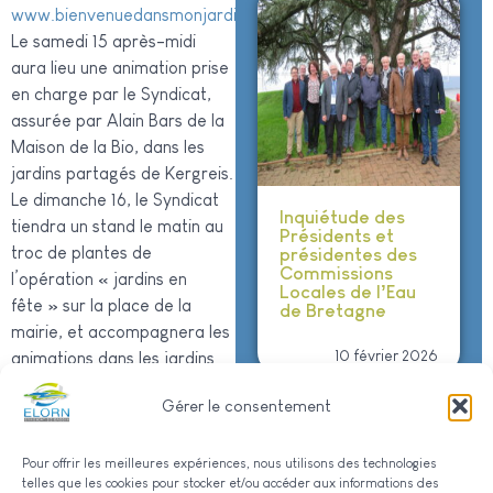
www.bienvenuedansmonjardinbretagne.org
Le samedi 15 après-midi
aura lieu une animation prise
en charge par le Syndicat,
assurée par Alain Bars de la
Maison de la Bio, dans les
jardins partagés de Kergreis.
Le dimanche 16, le Syndicat
Inquiétude des
tiendra un stand le matin au
Présidents et
troc de plantes de
présidentes des
Commissions
l’opération « jardins en
Locales de l’Eau
fête » sur la place de la
de Bretagne
mairie, et accompagnera les
10 février 2026
animations dans les jardins
et à la Maison de la Rivière
Voir tous les articles
Gérer le consentement
l’après-midi.
Pour offrir les meilleures expériences, nous utilisons des technologies
telles que les cookies pour stocker et/ou accéder aux informations des