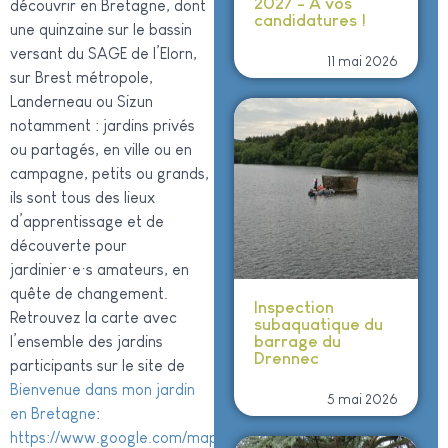
2027 - À vos
découvrir en Bretagne, dont
candidatures !
une quinzaine sur le bassin
versant du SAGE de l’Elorn,
11 mai 2026
sur Brest métropole,
Landerneau ou Sizun
notamment : jardins privés
ou partagés, en ville ou en
campagne, petits ou grands,
ils sont tous des lieux
d’apprentissage et de
découverte pour
jardinier·e·s amateurs, en
quête de changement.
Inspection
Retrouvez la carte avec
subaquatique du
barrage du
l’ensemble des jardins
Drennec
participants sur le site de
Bienvenue dans mon jardin
5 mai 2026
en Bretagne
:
https://www.google.com/maps/d/viewer…