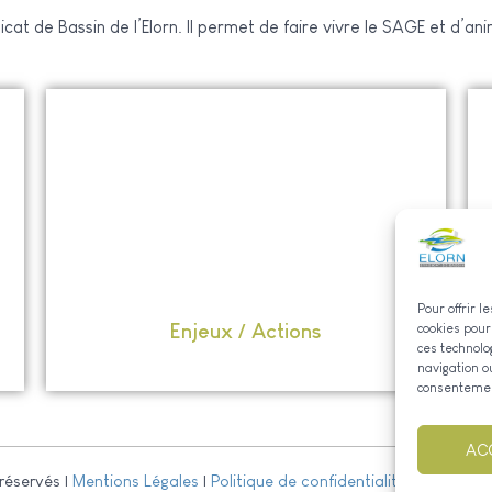
cat de Bassin de l’Elorn. Il permet de faire vivre le SAGE et d’an
Pour offrir 
Enjeux / Actions
cookies pour
ces technolo
navigation ou
consentement
AC
 réservés |
Mentions Légales
|
Politique de confidentialité
|
Contact
|