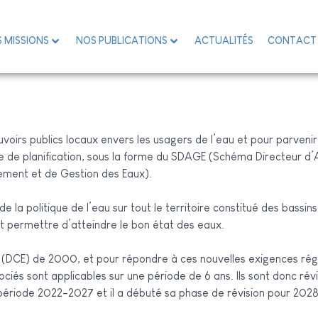
 MISSIONS
NOS PUBLICATIONS
ACTUALITÉS
CONTACT
oirs publics locaux envers les usagers de l’eau et pour parvenir
che de planification, sous la forme du SDAGE (Schéma Directeur
ement et de Gestion des Eaux).
e la politique de l’eau sur tout le territoire constitué des bassin
it permettre d’atteindre le bon état des eaux.
au (DCE) de 2000, et pour répondre à ces nouvelles exigences r
és sont applicables sur une période de 6 ans. Ils sont donc révis
 période 2022-2027 et il a débuté sa phase de révision pour 202