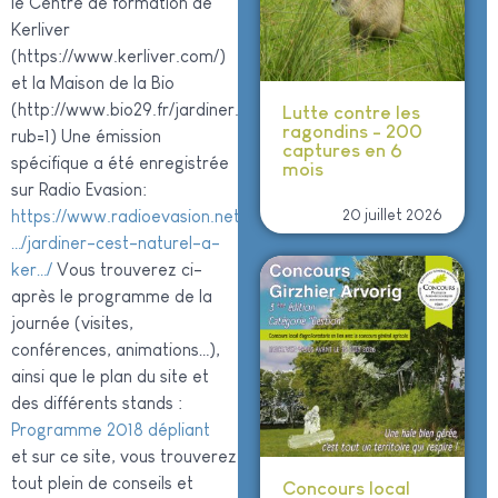
le Centre de formation de
Kerliver
(https://www.kerliver.com/)
et la Maison de la Bio
(http://www.bio29.fr/jardiner.php?
Lutte contre les
ragondins - 200
rub=1) Une émission
captures en 6
spécifique a été enregistrée
mois
sur Radio Evasion:
20 juillet 2026
https://www.radioevasion.net/
…/jardiner-cest-naturel-a-
ker…/
Vous trouverez ci-
après le programme de la
journée (visites,
conférences, animations…),
ainsi que le plan du site et
des différents stands :
Programme 2018 dépliant
et sur ce site, vous trouverez
tout plein de conseils et
Concours local