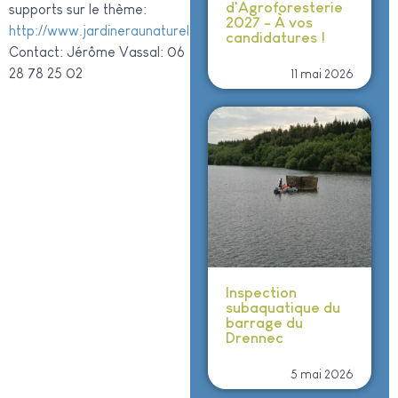
d'Agroforesterie
supports sur le thème:
2027 - À vos
http://www.jardineraunaturel.org/
candidatures !
Contact: Jérôme Vassal: 06
28 78 25 02
11 mai 2026
Inspection
subaquatique du
barrage du
Drennec
5 mai 2026